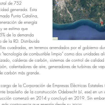
total de 752 
cidad generada. Esta 
amada Punta Catalina, 
generación de energía 
y se estima que 
 35% de la demanda 
o de la RD. Distribuida 
llas cuadradas, en terrenos arrendados por el gobierno du
e "tecnología de combustible limpio" como dos unidades a
izado, calderas de carbón, sistemas de control de calidad 
bón, calentadores de aire, generadores de turbinas de vapo
de carbón más grande.
 cargo de la Corporación de Empresas Eléctricas Estatales 
ante brasileño de la construcción Odebrecht (sí, ese) en un
strucción comenzó en 2014 y concluyó en 2019. Sin embar
más controversia que energía desde su inicio.