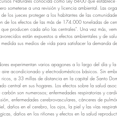
ursos Naturales conocida como Ley 64-00 que establece 
ero someterse a una revisión y licencia ambiental. Las org
 de los jueces proteger a los habitantes de las comunidad
bón de los efectos de las más de 174.000 toneladas de ce
s que producen cada año las centrales". Una vez más, vem
avorecidos están expuestos a efectos ambientales y de sal
medida sus medios de vida para satisfacer la demanda de 
dores experimentan varios apagones a lo largo del día y la
 aire acondicionado y electrodomésticos básicos. Sin emba
 ricos, a 33 millas de distancia en la capital de Santo D
ado central en sus hogares. Los efectos sobre la salud asoc
de carbón son numerosos; enfermedades respiratorias y cardi
sión, enfermedades cerebrovasculares, cánceres de pulmó
l, daños en el cerebro, los ojos, la piel y las vías respirat
icas, daños en los riñones y efectos en la salud reproduc