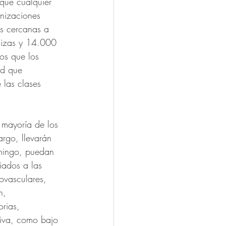
que cualquier 
anizaciones 
es cercanas a 
nizas y 14.000 
os que los 
ud que 
las clases 
 mayoría de los 
rgo, llevarán 
omingo, puedan 
iados a las 
ovasculares, 
n, 
orias, 
tiva, como bajo 