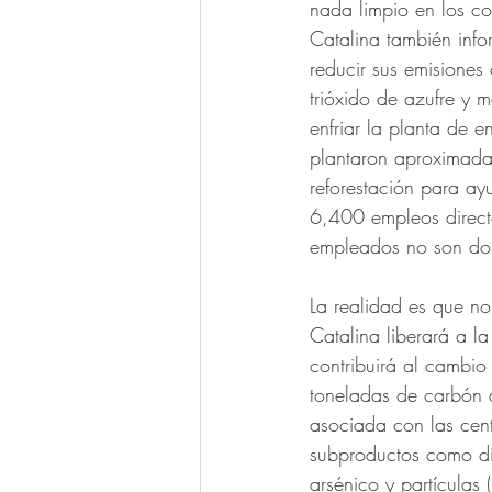
nada limpio en los co
Catalina también info
reducir sus emisiones 
trióxido de azufre y 
enfriar la planta de e
plantaron aproximada
reforestación para ay
6,400 empleos direct
empleados no son dom
La realidad es que no
Catalina liberará a l
contribuirá al cambio
toneladas de carbón 
asociada con las cent
subproductos como di
arsénico y partículas