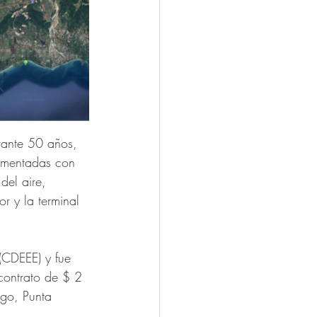
rante 50 años, 
limentadas con 
del aire, 
r y la terminal 
(CDEEE) y fue 
 contrato de $ 2 
go, Punta 