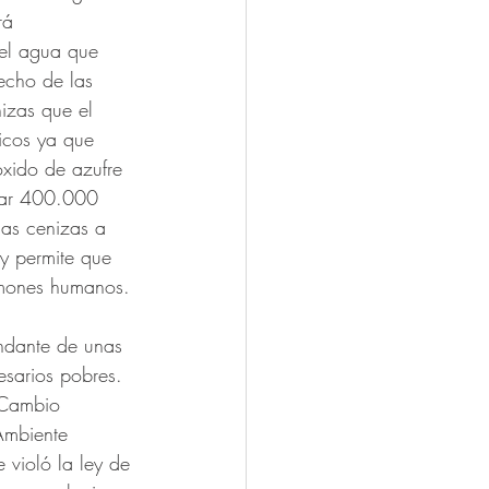
rá 
 el agua que 
echo de las 
nizas que el 
icos ya que 
óxido de azufre 
itar 400.000 
las cenizas a 
 y permite que 
ulmones humanos.
undante de unas 
sarios pobres. 
 Cambio 
Ambiente 
 violó la ley de 