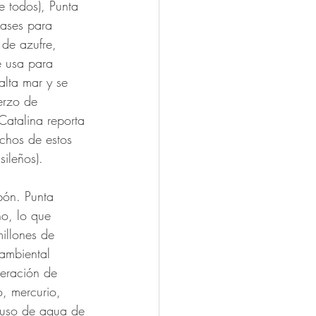
e todos), Punta 
gases para 
 de azufre, 
e usa para 
alta mar y se 
erzo de 
Catalina reporta 
chos de estos 
ileños).
bón. Punta 
ño, lo que 
illones de 
ambiental 
beración de 
, mercurio, 
l uso de agua de 