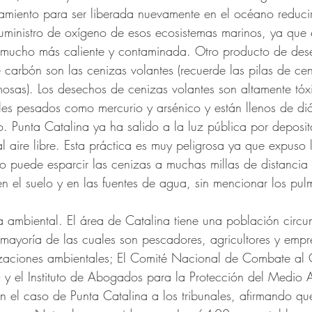
iamiento para ser liberada nuevamente en el océano reduci
 suministro de oxígeno de esos ecosistemas marinos, ya que
á mucho más caliente y contaminada. Otro producto de des
e carbón son las cenizas volantes (recuerde las pilas de ce
osas). Los desechos de cenizas volantes son altamente tóx
les pesados como mercurio y arsénico y están llenos de di
o. Punta Catalina ya ha salido a la luz pública por depos
l aire libre. Esta práctica es muy peligrosa ya que expuso 
nto puede esparcir las cenizas a muchas millas de distancia
en el suelo y en las fuentes de agua, sin mencionar los p
cia ambiental. El área de Catalina tiene una población circ
ayoría de las cuales son pescadores, agricultores y empre
zaciones ambientales; El Comité Nacional de Combate al
 el Instituto de Abogados para la Protección del Medio 
el caso de Punta Catalina a los tribunales, afirmando que