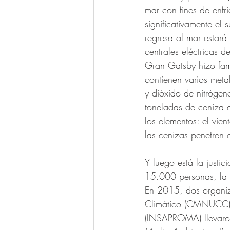
mar con fines de enfr
significativamente el
regresa al mar estar
centrales eléctricas d
Gran Gatsby hizo fam
contienen varios meta
y dióxido de nitrógen
toneladas de ceniza a
los elementos: el vie
las cenizas penetren 
Y luego está la justi
15.000 personas, la m
En 2015, dos organi
Climático (CMNUCC) y
(INSAPROMA) llevaron 