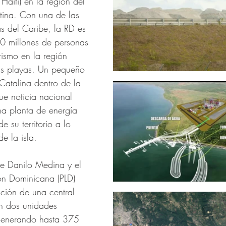
aití) en la región del 
tina. Con una de las 
s del Caribe, la RD es 
0 millones de personas 
rismo en la región 
s playas. Un pequeño 
Catalina dentro de la 
ue noticia nacional 
a planta de energía 
e su territorio a lo 
e la isla. 
te Danilo Medina y el 
ión Dominicana (PLD) 
ción de una central 
on dos unidades 
generando hasta 375 