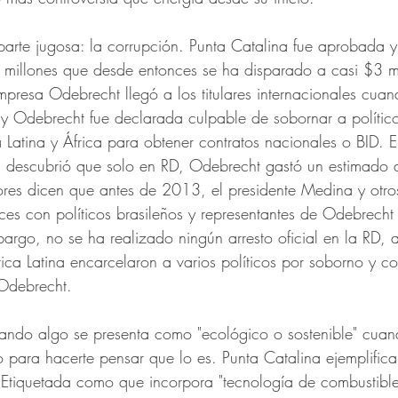
rte jugosa: la corrupción. Punta Catalina fue aprobada y
 millones que desde entonces se ha disparado a casi $3 mi
empresa Odebrecht llegó a los titulares internacionales cua
 y Odebrecht fue declarada culpable de sobornar a polític
Latina y África para obtener contratos nacionales o BID. 
U. descubrió que solo en RD, Odebrecht gastó un estimado 
res dicen que antes de 2013, el presidente Medina y otros
ces con políticos brasileños y representantes de Odebrecht 
argo, no se ha realizado ningún arresto oficial en la RD, 
ica Latina encarcelaron a varios políticos por soborno y co
 Odebrecht.
uando algo se presenta como "ecológico o sostenible" cuan
o para hacerte pensar que lo es. Punta Catalina ejemplific
Etiquetada como que incorpora "tecnología de combustible 