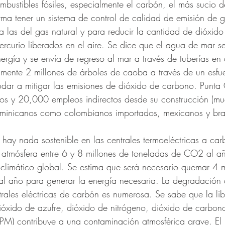
mbustibles fósiles, especialmente el carbón, el más sucio d
rma tener un sistema de control de calidad de emisión de 
a las del gas natural y para reducir la cantidad de dióxido
mercurio liberados en el aire. Se dice que el agua de mar s
nergía y se envía de regreso al mar a través de tuberías en 
mente 2 millones de árboles de caoba a través de un esfu
udar a mitigar las emisiones de dióxido de carbono. Punta 
os y 20,000 empleos indirectos desde su construcción (mu
inicanos como colombianos importados, mexicanos y bras
 hay nada sostenible en las centrales termoeléctricas a car
a atmósfera entre 6 y 8 millones de toneladas de CO2 al a
 climático global. Se estima que será necesario quemar 4 m
al año para generar la energía necesaria. La degradación 
rales eléctricas de carbón es numerosa. Se sabe que la li
óxido de azufre, dióxido de nitrógeno, dióxido de carbono
 (PM) contribuye a una contaminación atmosférica grave. E