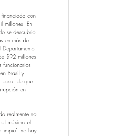
 financiada con 
l millones. En 
ndo se descubrió 
os en más de 
El Departamento 
de $92 millones 
 funcionarios 
en Brasil y 
a pesar de que 
rrupción en 
do realmente no 
a al máximo el 
limpio" (no hay 